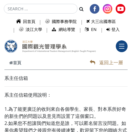
跳到主要內容
回首頁
國際事務學院
大三出國專區
淡江大學
網站導覽
EN
登入
返回上一層
首頁
系主任信箱
系主任信箱使用說明：
1.為了能更廣泛的收到來自各個學生、家長、對本系所好奇
的新生們的問題以及意見而設置了這個窗口。
2.如果您不想讓我們知道您是誰，可以匿名留言沒問題。如
果你希望我們之後跟您有後續連繫，歡迎留下您的聯絡方式