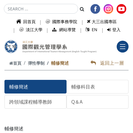
跳到主要內容
回首頁
國際事務學院
大三出國專區
淡江大學
網站導覽
EN
登入
返回上一層
輔修簡述
首頁
彈性學制
輔修簡述
輔修科目表
跨領域課程輔導教師
Q＆A
輔修簡述