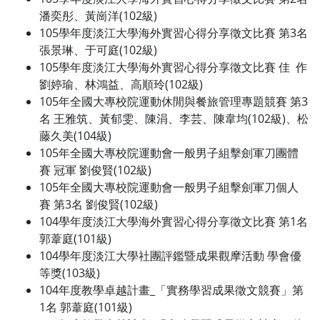
潘奕彤、黃崗洋(102級)
105學年度淡江大學海外實習心得分享徵文比賽 第3名
張景琳、于可庭(102級)
105學年度淡江大學海外實習心得分享徵文比賽 佳 作
劉婷瑜、林鴻益、高順玲(102級)
105年全國大專校院運動休閒與餐旅管理專題競賽 第3
名 王雅筑、黃郁雯、陳涓、李芸、陳韋均(102級)、松
藤久美(104級)
105年全國大專校院運動會一般男子組擊劍軍刀團體
賽 冠軍 劉俊賢(102級)
105年全國大專校院運動會一般男子組擊劍軍刀個人
賽 第3名 劉俊賢(102級)
104學年度淡江大學海外實習心得分享徵文比賽 第1名
郭葦庭(101級)
104學年度淡江大學社團評鑑暨成果觀摩活動 學會優
等獎(103級)
104年度教學卓越計畫_「實務學習成果徵文競賽」第
1名 郭葦庭(101級)