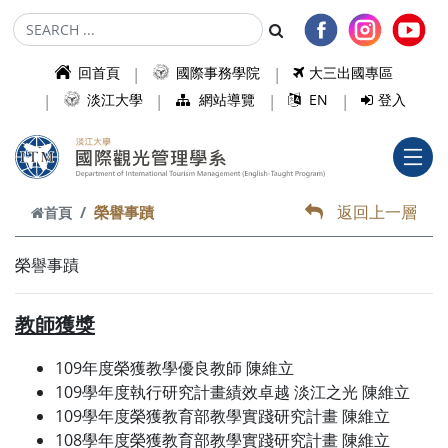
跳到主要內容
回首頁
國際事務學院
大三出國專區
淡江大學
網站導覽
EN
登入
返回上一層
榮譽事蹟
首頁
榮譽事蹟
教師獲獎
109年度榮獲教學優良教師 陳維立
109學年度執行研究計畫績效卓越 淡江之光 陳維立
109學年度榮獲教育部教學實踐研究計畫 陳維立
108學年度榮獲教育部教學實踐研究計畫 陳維立