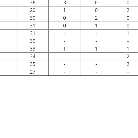
36
3
0
0
20
1
0
2
30
0
2
0
31
0
1
0
31
-
-
1
39
-
-
-
33
1
1
1
34
-
-
2
35
-
-
2
27
-
-
-