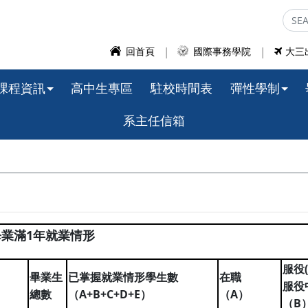
回首頁
國際事務學院
大三
課程資訊
高中生專區
駐校時間表
彈性學制
系主任信箱
1
畢業滿
年就業情形
(
服役
畢業生
已掌握就業情形學生數
在職
服役
A+B+C+D+E
A
總數
（
）
（
）
B
（