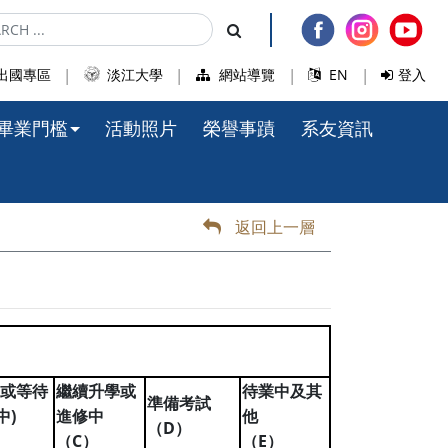
出國專區
淡江大學
網站導覽
EN
登入
畢業門檻
活動照片
榮譽事蹟
系友資訊
返回上一層
或等待
繼續升學或
待業中及其
準備考試
)
中
進修中
他
D
（
）
C
E
）
（
）
（
）