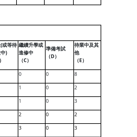
(
役
或等待
繼續升學或
待業中及其
準備考試
)
役中
進修中
他
D
（
）
C
E
）
（
）
（
）
0
0
8
1
0
2
1
0
3
2
0
2
3
0
3