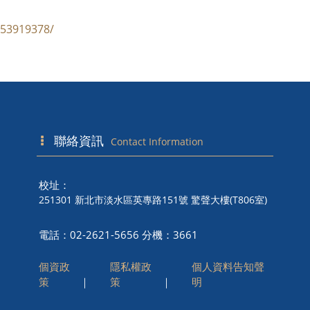
753919378/
聯絡資訊
Contact Information
校址：
251301 新北市淡水區英專路151號 驚聲大樓(T806室)
電話：02-2621-5656 分機：3661
個資政
隱私權政
個人資料告知聲
策
｜
策
｜
明