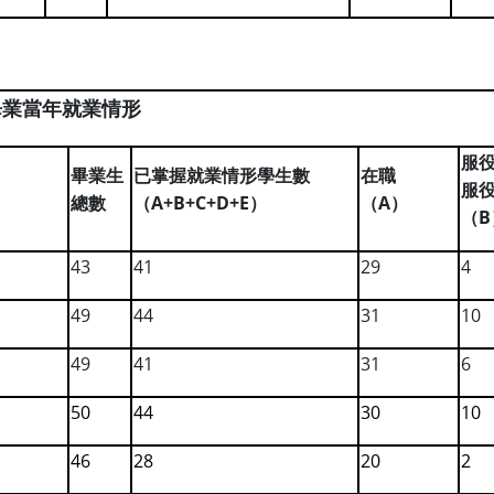
畢業當年就業情形
服
畢業生
已掌握就業情形學生數
在職
服
A+B+C+D+E
A
總數
（
）
（
）
B
（
43
41
29
4
49
44
31
10
49
41
31
6
50
44
30
10
46
28
20
2