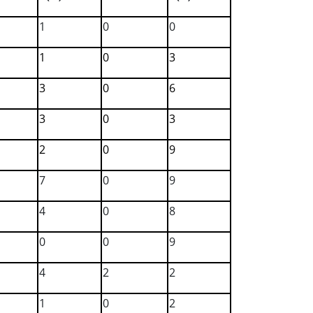
1
0
0
1
0
3
3
0
6
3
0
3
2
0
9
7
0
9
4
0
8
0
0
9
4
2
2
1
0
2